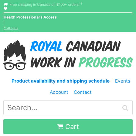
†
Free shipping in Canada on $100+ orders!
Health Professional's Access
|
Français
Product availability and shipping schedule
Events
Account
Contact
Cart