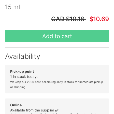
15 ml
CAD
$10.18
$10.69
Add to cart
Availability
Pick-up point
1 in stock today.
We keep our 2000 best-sellers regularly in stock for immediate pickup
or shipping.
Online
Available from the supplier ✔️